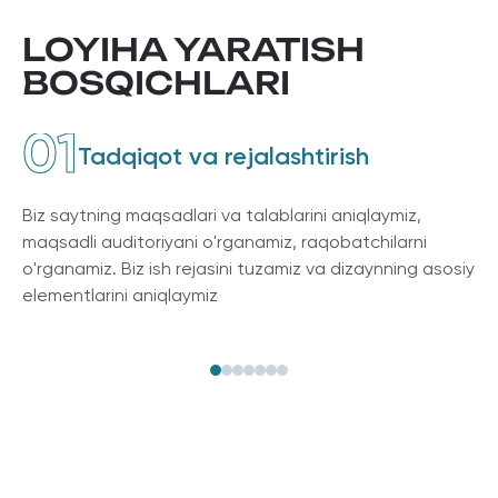
LOYIHA YARATISH
BOSQICHLARI
01
Tadqiqot va rejalashtirish
Biz saytning maqsadlari va talablarini aniqlaymiz,
maqsadli auditoriyani o'rganamiz, raqobatchilarni
o'rganamiz. Biz ish rejasini tuzamiz va dizaynning asosiy
elementlarini aniqlaymiz