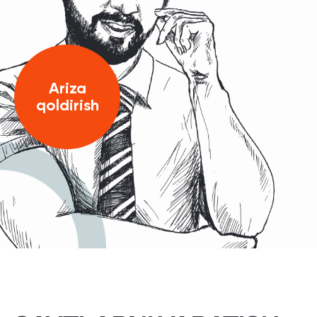
Ariza
qoldirish