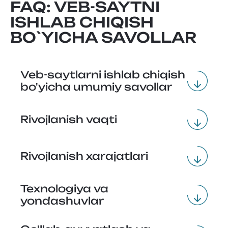
FAQ: VEB-SAYTNI
ISHLAB CHIQISH
BO`YICHA SAVOLLAR
Veb-saytlarni ishlab chiqish
bo'yicha umumiy savollar
Rivojlanish vaqti
Rivojlanish xarajatlari
Texnologiya va
yondashuvlar