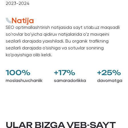
2023-2024
Natija
SEO optimallashtirish natijasida sayt stab.uz maqsadli
so'rovlar bo'yicha qidiruv natijalarida o'z mavqeini
sezilarli darajada yaxshiladi. Bu organik trafikning
sezilarli darajada o'sishiga va sotuvlar sonining
ko'payishiga olib keldi.
100%
+17%
+25%
moslashuvchanlik
samaradorlikka
davomatga
ULAR BIZGA VEB-SAYT