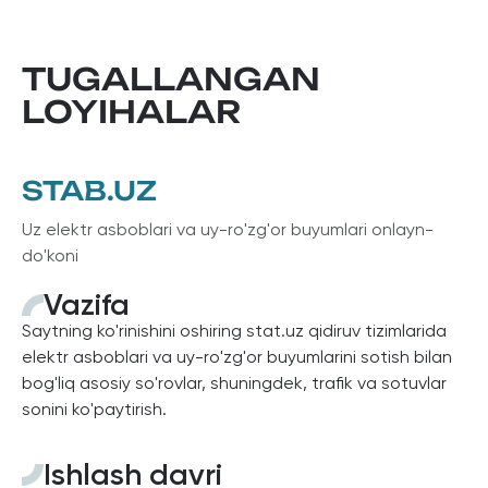
TUGALLANGAN
LOYIHALAR
STAB.UZ
Uz elektr asboblari va uy-ro'zg'or buyumlari onlayn-
do'koni
Vazifa
Saytning ko'rinishini oshiring stat.uz qidiruv tizimlarida
elektr asboblari va uy-ro'zg'or buyumlarini sotish bilan
bog'liq asosiy so'rovlar, shuningdek, trafik va sotuvlar
sonini ko'paytirish.
Ishlash davri