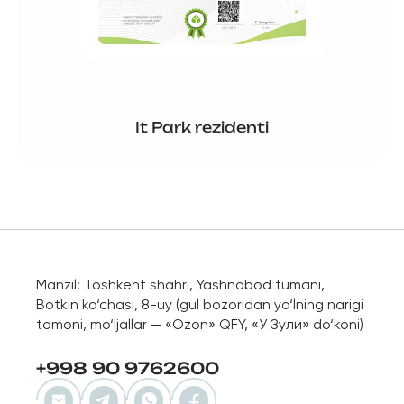
It Park rezidenti
Manzil: Toshkent shahri, Yashnobod tumani,
Botkin ko‘chasi, 8-uy (gul bozoridan yo‘lning narigi
tomoni, mo‘ljallar — «Ozon» QFY, «У Зули» do‘koni)
+998 90 9762600