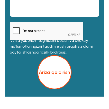
“Ariza yuborish” tugmasini bosish va shaxsiy
ma’lumotlaringizni taqdim etish orqali siz ularni
qayta ishlashga rozilik bildirasiz.
Ariza qoldirish