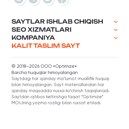
SAYTLAR ISHLAB CHIQISH
SEO XIZMATLARI
KOMPANIYA
KALIT TASLIM SAYT
© 2018–2026 ООО «Optimize»
Barcha huquqlar himoyalangan
Saytdagi har qanday ma’lumot mualliflik huquqi
bilan himoyalangan. Sayt materiallaridan har
qanday maqsadda nusxa ko‘chirish taqiqlanadi.
Saytdan iqtibos keltirishga faqat “Optimize”
MChJning yozma roziligi bilan ruxsat etiladi.