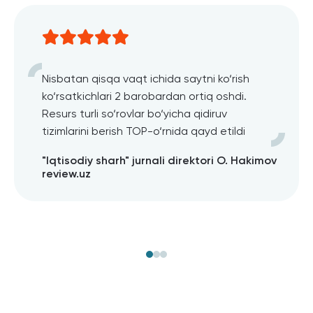
Nisbatan qisqa vaqt ichida saytni ko‘rish
ko‘rsatkichlari 2 barobardan ortiq oshdi.
Resurs turli so‘rovlar bo‘yicha qidiruv
tizimlarini berish TOP-o‘rnida qayd etildi
"Iqtisodiy sharh" jurnali direktori O. Hakimov
review.uz