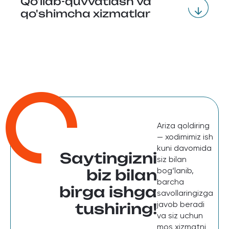
Qo'llab-quvvatlash va
qo'shimcha xizmatlar
Ariza qoldiring
— xodimimiz ish
kuni davomida
Saytingizni
siz bilan
bog‘lanib,
biz bilan
barcha
birga ishga
savollaringizga
javob beradi
tushiring!
va siz uchun
mos xizmatni