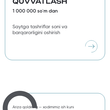
QUVVATLASH
1 000 000 so`m dan
Saytga tashriflar soni va
barqarorligini oshirish
Ariza qoldiring — xodimimiz ish kuni