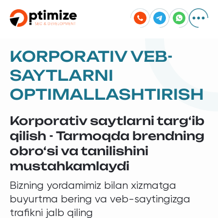
KORPORATIV VEB-
SAYTLARNI
OPTIMALLASHTIRISH
Korporativ saytlarni targ‘ib
qilish - Tarmoqda brendning
obro‘si va tanilishini
mustahkamlaydi
Bizning yordamimiz bilan xizmatga
buyurtma bering va veb-saytingizga
trafikni jalb qiling