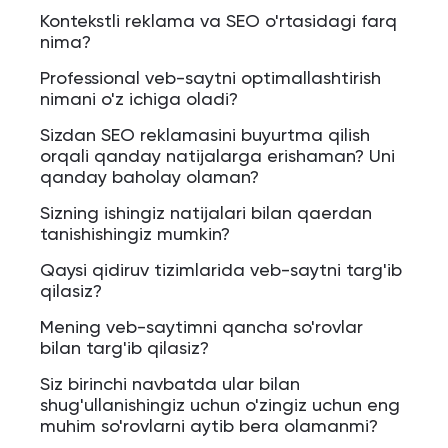
Kontekstli reklama va SEO o'rtasidagi farq
nima?
Professional veb-saytni optimallashtirish
nimani o'z ichiga oladi?
Sizdan SEO reklamasini buyurtma qilish
orqali qanday natijalarga erishaman? Uni
qanday baholay olaman?
Sizning ishingiz natijalari bilan qaerdan
tanishishingiz mumkin?
Qaysi qidiruv tizimlarida veb-saytni targ'ib
qilasiz?
Mening veb-saytimni qancha so'rovlar
bilan targ'ib qilasiz?
Siz birinchi navbatda ular bilan
shug'ullanishingiz uchun o'zingiz uchun eng
muhim so'rovlarni aytib bera olamanmi?