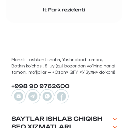
It Park rezidenti
Manzil: Toshkent shahri, Yashnobod tumani,
Botkin ko‘chasi, 8-uy (gul bozoridan yo‘lning narigi
tomoni, mo‘ljallar — «Ozon» QFY, «У Зули» do‘koni)
+998 90 9762600
SAYTLAR ISHLAB CHIQISH
SEO XIZMATLARI