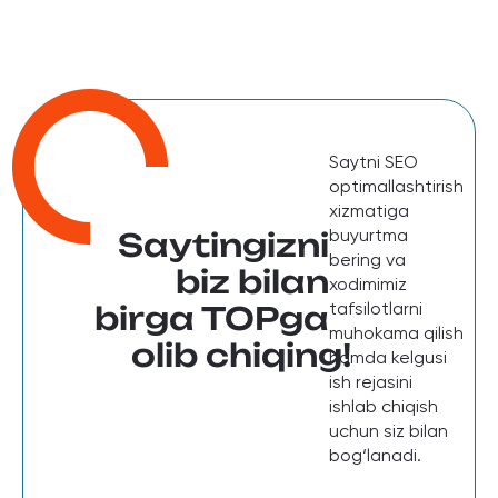
Saytni SEO
optimallashtirish
xizmatiga
buyurtma
Saytingizni
bering va
biz bilan
xodimimiz
tafsilotlarni
birga TOPga
muhokama qilish
olib chiqing!
hamda kelgusi
ish rejasini
ishlab chiqish
uchun siz bilan
bog‘lanadi.