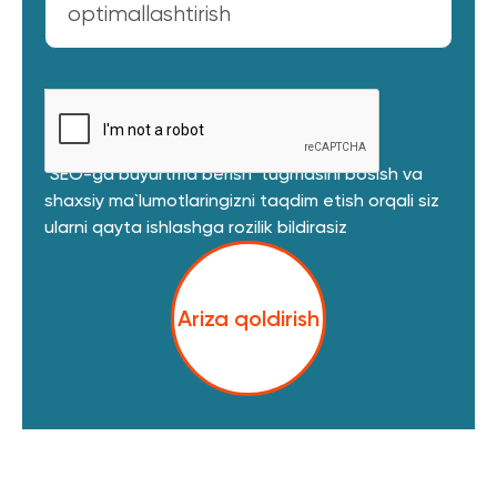
optimallashtirish
"SEO-ga buyurtma berish" tugmasini bosish va
shaxsiy ma`lumotlaringizni taqdim etish orqali siz
ularni qayta ishlashga rozilik bildirasiz
Ariza qoldirish