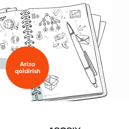
Ariza
qoldirish