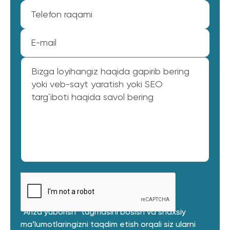
“Ariza yuborish” tugmasini bosish va shaxsiy
ma’lumotlaringizni taqdim etish orqali siz ularni